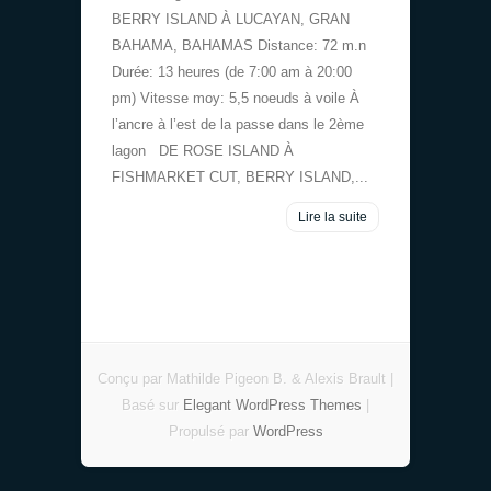
BERRY ISLAND À LUCAYAN, GRAN
BAHAMA, BAHAMAS Distance: 72 m.n
Durée: 13 heures (de 7:00 am à 20:00
pm) Vitesse moy: 5,5 noeuds à voile À
l’ancre à l’est de la passe dans le 2ème
lagon DE ROSE ISLAND À
FISHMARKET CUT, BERRY ISLAND,...
Lire la suite
Conçu par Mathilde Pigeon B. & Alexis Brault |
Basé sur
Elegant WordPress Themes
|
Propulsé par
WordPress