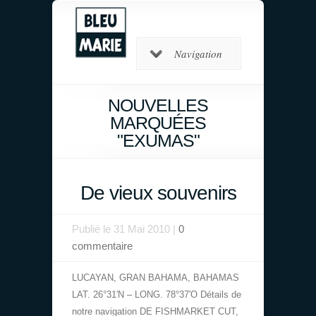
Navigation
NOUVELLES
MARQUÉES
"EXUMAS"
De vieux souvenirs
Publié le 31 Mai 2010 |
0
commentaire
LUCAYAN, GRAN BAHAMA, BAHAMAS
LAT. 26°31′N – LONG. 78°37′O Détails de
notre navigation DE FISHMARKET CUT,