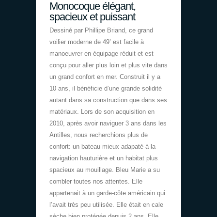
Monocoque élégant,
spacieux et puissant
Dessiné par Phillipe Briand, ce grand
voilier moderne de 49’ est facile à
manoeuvrer en équipage réduit et est
conçu pour aller plus loin et plus vite dans
un grand confort en mer. Construit il y a
10 ans, il bénéficie d’une grande solidité
autant dans sa construction que dans ses
matériaux. Lors de son acquisition en
2010, après avoir naviguer 3 ans dans les
Antilles, nous recherchions plus de
confort: un bateau mieux adapaté à la
navigation hauturière et un habitat plus
spacieux au mouillage. Bleu Marie a su
combler toutes nos attentes. Elle
appartenait à un garde-côte américain qui
l’avait très peu utilisée. Elle était en cale
sèche bien protégée depuis 2 ans. Elle