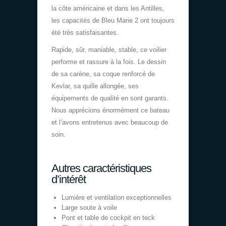
la côte américaine et dans les Antilles,
les capacités de Bleu Marie 2 ont toujours
été très satisfaisantes.
Rapide, sûr, maniable, stable, ce voilier
performe et rassure à la fois. Le dessin
de sa carène, sa coque renforcé de
Kevlar, sa quille allongée, ses
équipements de qualité en sont garants.
Nous apprécions énormément ce bateau
et l’avons entretenus avec beaucoup de
soin.
Autres caractéristiques
d’intérêt
Lumière et ventilation exceptionnelles
Large soute à voile
Pont et table de cockpit en teck