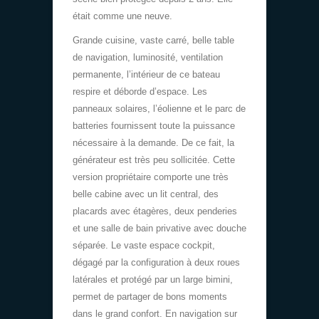
était comme une neuve.
Grande cuisine, vaste carré, belle table
de navigation, luminosité, ventilation
permanente, l’intérieur de ce bateau
respire et déborde d’espace. Les
panneaux solaires, l’éolienne et le parc de
batteries fournissent toute la puissance
nécessaire à la demande. De ce fait, la
générateur est très peu sollicitée. Cette
version propriétaire comporte une très
belle cabine avec un lit central, des
placards avec étagères, deux penderies
et une salle de bain privative avec douche
séparée. Le vaste espace cockpit,
dégagé par la configuration à deux roues
latérales et protégé par un large bimini,
permet de partager de bons moments
dans le grand confort. En navigation sur