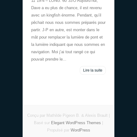
11°19′N – LONG. 60°33′O Aujourd’hui,
Dave a eu plus de chance, il est revenu
avec un kingfish énorme. Pendant, qu’il
pêchait nous nous sommes préparés pour
partir. J-P en autre, est monter dans le
mât pour remplacer la lumière de pont et
la lumière indiquant que nous sommes en
navigation. Moi j’ai tout rangé ce qui
pouvait prendre le...
Lire la suite
Conçu par Mathilde Pigeon B. & Alexis Brault |
Basé sur
Elegant WordPress Themes
|
Propulsé par
WordPress