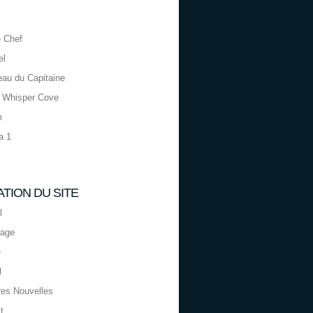
 Chef
el
eau du Capitaine
 Whisper Cove
m
a 1
ATION DU SITE
l
page
e
l
res Nouvelles
t