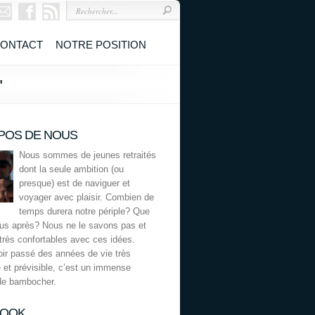
ONTACT
NOTRE POSITION
"
POS DE NOUS
Nous sommes de jeunes retraités
dont la seule ambition (ou
presque) est de naviguer et
voyager avec plaisir. Combien de
temps durera notre périple? Que
ous après? Nous ne le savons pas et
rès confortables avec ces idées.
ir passé des années de vie très
 et prévisible, c’est un immense
de bambocher.
BOOK