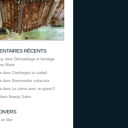
NTAIRES RÉCENTS
uy
dans
Déshabillage et bondage
leu Marie
le
dans
Cienfuegos la ciudad
le
dans
Bienvenidos soliacista
le
dans
Le calme avec un grand C
dans
Beauty Salon
 DIVERS
 en Mer