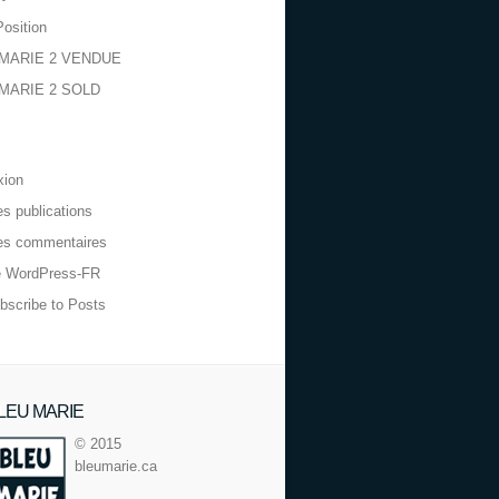
Position
MARIE 2 VENDUE
MARIE 2 SOLD
xion
es publications
es commentaires
e WordPress-FR
bscribe to Posts
LEU MARIE
© 2015
bleumarie.ca