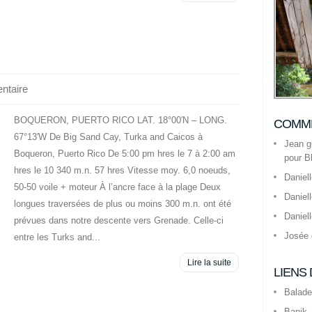
ntaire
BOQUERON, PUERTO RICO LAT. 18°00′N – LONG.
COMME
67°13′W De Big Sand Cay, Turka and Caicos à
Jean g
Boqueron, Puerto Rico De 5:00 pm hres le 7 à 2:00 am
pour B
hres le 10 340 m.n. 57 hres Vitesse moy. 6,0 noeuds,
Daniel
50-50 voile + moteur À l’ancre face à la plage Deux
Daniel
longues traversées de plus ou moins 300 m.n. ont été
Daniel
prévues dans notre descente vers Grenade. Celle-ci
Josée
entre les Turks and...
Lire la suite
LIENS
Balade
Banik