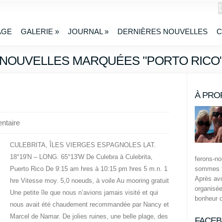
AGE
GALERIE
»
JOURNAL
»
DERNIÈRES NOUVELLES
C
NOUVELLES MARQUÉES "PORTO RICO
À PRO
ntaire
CULEBRITA, ÎLES VIERGES ESPAGNOLES LAT.
18°19′N – LONG. 65°13′W De Culebra à Culebrita,
ferons-n
Puerto Rico De 9:15 am hres à 10:15 pm hres 5 m.n. 1
sommes t
Après avo
hre Vitesse moy. 5,0 noeuds, à voile Au mooring gratuit
organisée
Une petite île que nous n’avions jamais visité et qui
bonheur 
nous avait été chaudement recommandée par Nancy et
Marcel de Namar. De jolies ruines, une belle plage, des
FACE