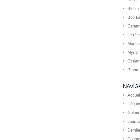
Bidule
Bob Le
Caram
Le rés
Marina
Myria
Océan
Prana
NAVIG
Accuei
L’équi
Galeri
Journa
Derniè
Contac