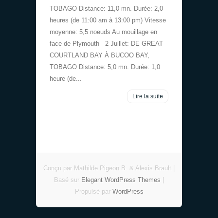
TOBAGO Distance: 11,0 mn. Durée: 2,0
heures (de 11:00 am à 13:00 pm) Vitesse
moyenne: 5,5 noeuds Au mouillage en
face de Plymouth 2 Juillet: DE GREAT
COURTLAND BAY À BUCOO BAY,
TOBAGO Distance: 5,0 mn. Durée: 1,0
heure (de...
Lire la suite
Conçu par Mathilde Pigeon B. & Alexis Brault |
Basé sur
Elegant WordPress Themes
|
Propulsé par
WordPress