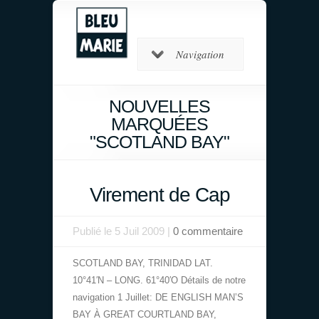
Navigation
NOUVELLES
MARQUÉES
"SCOTLAND BAY"
Virement de Cap
Publié le 5 Juil 2009 |
0 commentaire
SCOTLAND BAY, TRINIDAD LAT.
10°41′N – LONG. 61°40′O Détails de notre
navigation 1 Juillet: DE ENGLISH MAN’S
BAY À GREAT COURTLAND BAY,