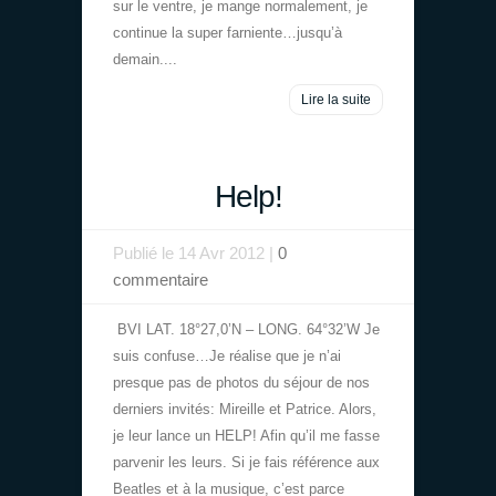
sur le ventre, je mange normalement, je
continue la super farniente…jusqu’à
demain....
Lire la suite
Help!
Publié le 14 Avr 2012 |
0
commentaire
BVI LAT. 18°27,0’N – LONG. 64°32’W Je
suis confuse…Je réalise que je n’ai
presque pas de photos du séjour de nos
derniers invités: Mireille et Patrice. Alors,
je leur lance un HELP! Afin qu’il me fasse
parvenir les leurs. Si je fais référence aux
Beatles et à la musique, c’est parce