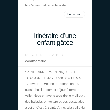
fin d’après midi au village de...
Lire la suite
Itinéraire d’une
enfant gâtée
Publié le 16 Fév 2013 |
0
commentaire
SAINTE-ANNE, MARTINIQUE LAT.
14°43.33′N – LONG. 60°88.33′O Du 5 au
10 février – Hélène et Richard ont eu
aussi choisi le combo séjour à terre et
voile. Nous en avons tous tiré le meilleur :
des ballades en voiture et des escapades
à voile. C’est à Sainte-Anne, à la veille du