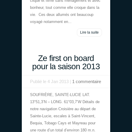
clique et filme sans ménagement et avec
bonheur, tout comme elle croque dans la
vie. Ces deux allumés ont beaucoup
voyagé notamment en...
Lire la suite
Ze first on board
pour la saison 2013
Publié le 4 Jan 2013 |
1 commentaire
SOUFRIÈRE, SAINTE-LUCIE LAT.
13°51,3’N – LONG. 61°03,7’W Détails de
notre navigation Croisière au départ de
Sainte-Lucie, escales à Saint-Vincent,
Bequia, Tobago Cays et Mayreau pour
une route d’un total d’environ 180 m.n.