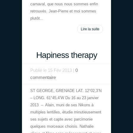
carnaval, que nous nous sommes enfin
retrouvés. Jean-Pierre et moi sommes
plutôt...
Lire la suite
Hapiness therapy
Publié le 15 Fév 2013 |
0
commentaire
ST GEORGE, GRENADE LAT. 12°02,3’N
– LONG. 61°45,4’W Du 16 au 23 janvier
2013 – Alain, muni de ses Nikons à
multiples lentilles, étudie minutieusement
ses sujets et capte avec parcimonie
quelques morceaux choisis. Nathalie