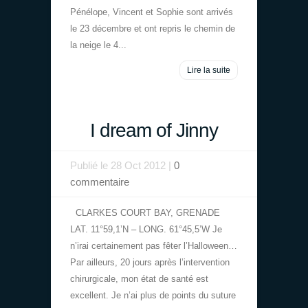
Pénélope, Vincent et Sophie sont arrivés
le 23 décembre et ont repris le chemin de
la neige le 4...
Lire la suite
I dream of Jinny
Publié le 28 Oct 2012 |
0
commentaire
CLARKES COURT BAY, GRENADE
LAT. 11°59,1’N – LONG. 61°45,5’W Je
n’irai certainement pas fêter l’Halloween…
Par ailleurs, 20 jours après l’intervention
chirurgicale, mon état de santé est
excellent. Je n’ai plus de points du suture