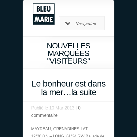
Navigation
NOUVELLES
MARQUÉES
"VISITEURS"
Le bonheur est dans
la mer…la suite
Publié le 10 Mar 2013 |
0
commentaire
MAYREAU, GRENADINES LAT.
12°38,0’N – LONG. 61°24,5’W Ballade de