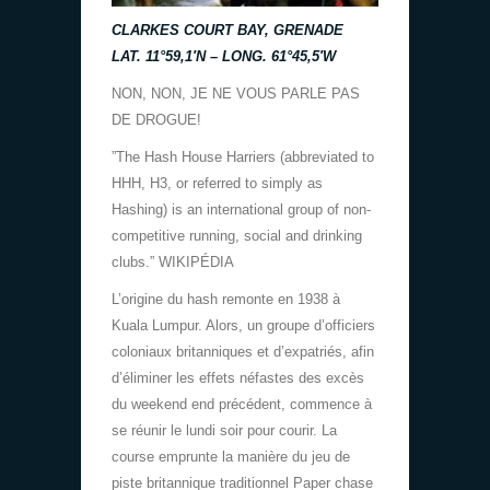
CLARKES COURT BAY, GRENADE
LAT. 11°59,1′N – LONG. 61°45,5′W
NON, NON, JE NE VOUS PARLE PAS
DE DROGUE!
”The Hash House Harriers (abbreviated to
HHH, H3, or referred to simply as
Hashing) is an international group of non-
competitive running, social and drinking
clubs.” WIKIPÉDIA
L’origine du hash remonte en 1938 à
Kuala Lumpur. Alors, un groupe d’officiers
coloniaux britanniques et d’expatriés, afin
d’éliminer les effets néfastes des excès
du weekend end précédent, commence à
se réunir le lundi soir pour courir. La
course emprunte la manière du jeu de
piste britannique traditionnel Paper chase