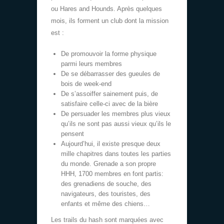
ou Hares and Hounds. Après quelques
mois, ils forment un club dont la mission
est :
De promouvoir la forme physique
parmi leurs membres
De se débarrasser des gueules de
bois de week-end
De s’assoiffer sainement puis, de
satisfaire celle-ci avec de la bière
De persuader les membres plus vieux
qu’ils ne sont pas aussi vieux qu’ils le
pensent
Aujourd’hui, il existe presque deux
mille chapitres dans toutes les parties
du monde. Grenade a son propre
HHH, 1700 membres en font partis:
des grenadiens de souche, des
navigateurs, des touristes, des
enfants et même des chiens…
Les trails du hash sont marquées avec