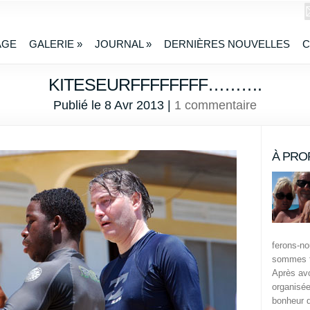
AGE
GALERIE
»
JOURNAL
»
DERNIÈRES NOUVELLES
C
KITESEURFFFFFFFF……….
Publié le 8 Avr 2013 |
1 commentaire
À PRO
ferons-n
sommes t
Après avo
organisée
bonheur 