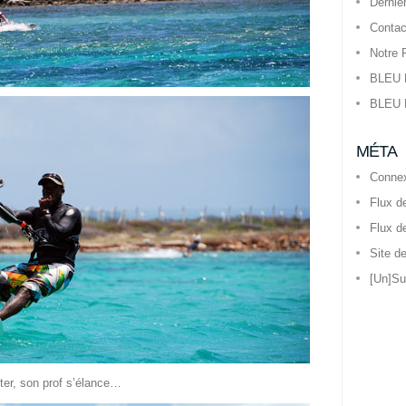
Derniè
Contac
Notre 
BLEU 
BLEU 
MÉTA
Conne
Flux d
Flux d
Site d
[Un]Su
ter, son prof s’élance…