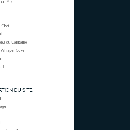
 en Mer
 Chef
el
eau du Capitaine
 Whisper Cove
m
a 1
ATION DU SITE
l
page
e
l