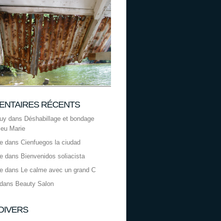
NTAIRES RÉCENTS
uy
dans
Déshabillage et bondage
leu Marie
le
dans
Cienfuegos la ciudad
le
dans
Bienvenidos soliacista
le
dans
Le calme avec un grand C
dans
Beauty Salon
 DIVERS