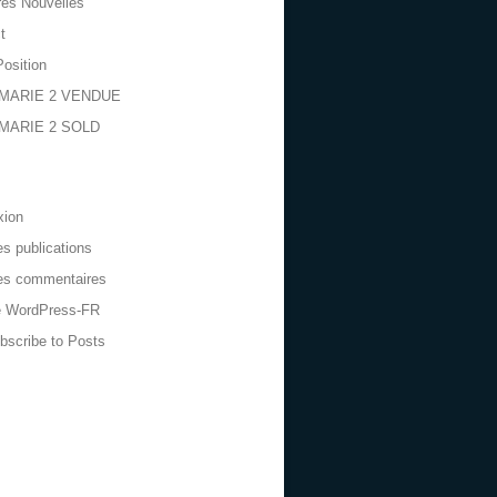
res Nouvelles
t
Position
MARIE 2 VENDUE
MARIE 2 SOLD
xion
es publications
es commentaires
e WordPress-FR
bscribe to Posts