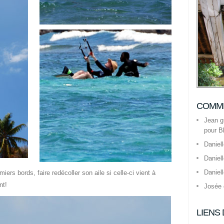
COMME
Jean g
pour B
Daniel
Daniel
Daniel
miers bords, faire redécoller son aile si celle-ci vient à
nt!
Josée
LIENS