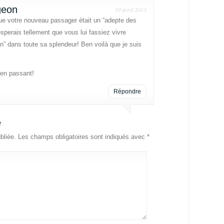
geon
10 avril 2013
ue votre nouveau passager était un “adepte des
esperais tellement que vous lui fassiez vivre
ton” dans toute sa splendeur! Ben voilà que je suis
 en passant!
Répondre
e
bliée.
Les champs obligatoires sont indiqués avec
*