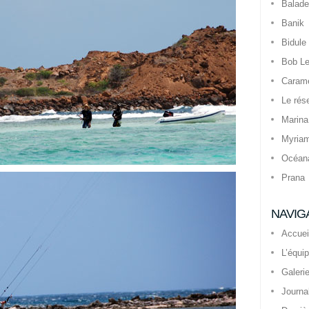
Balade
Banik
Bidule
Bob Le
Caram
Le rés
Marina
Myria
Océan
Prana
NAVIG
Accuei
L’équi
Galeri
Journa