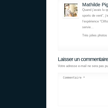
Mathilde Pi
Quand j’avais lu q
sports de vent”, j’
l’expérience “Clif
servie…
Très jolies photos
Laisser un commentair
Votre adresse e-mail ne sera pas pu