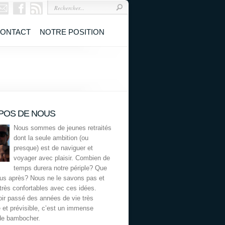
ONTACT
NOTRE POSITION
POS DE NOUS
Nous sommes de jeunes retraités
dont la seule ambition (ou
presque) est de naviguer et
voyager avec plaisir. Combien de
temps durera notre périple? Que
ous après? Nous ne le savons pas et
rès confortables avec ces idées.
ir passé des années de vie très
 et prévisible, c’est un immense
de bambocher.