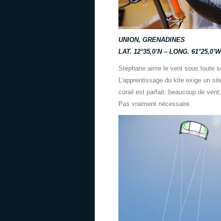
UNION, GRENADINES
LAT. 12°35,0’N – LONG. 61°25,0’W
Stéphane aime le vent sous toute se
L’apprentissage du kite exige un sit
corail est parfait: beaucoup de vent
Pas vraiment nécessaire.