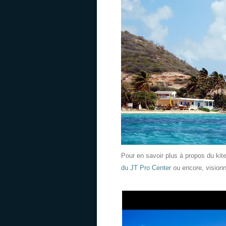
Pour en savoir plus à propos du kit
du JT Pro Center
ou encore, visionn