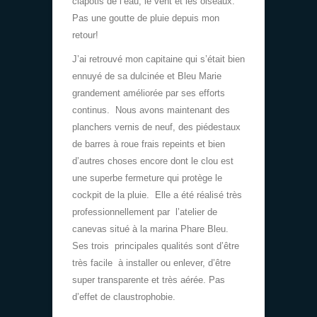
clapotis de l’eau, le vent et les oiseaux.
Pas une goutte de pluie depuis mon
retour!
J’ai retrouvé mon capitaine qui s’était bien
ennuyé de sa dulcinée et Bleu Marie
grandement améliorée par ses efforts
continus. Nous avons maintenant des
planchers vernis de neuf, des piédestaux
de barres à roue frais repeints et bien
d’autres choses encore dont le clou est
une superbe fermeture qui protège le
cockpit de la pluie. Elle a été réalisé très
professionnellement par l’atelier de
canevas situé à la marina Phare Bleu.
Ses trois principales qualités sont d’être
très facile à installer ou enlever, d’être
super transparente et très aérée. Pas
d’effet de claustrophobie.