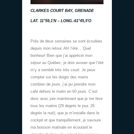
CLARKES COURT BAY, GRENADE
LAT. 11°59,1′N – LONG.-61°45,5′O
Près de deux semaines se sont écoulées
depuis mon retour. Ah! l’été… Quel
bonheur! Bien que j’ai apprécié mon
séjour au Québec, je dois avouer que l’été
m’y a semblé très très court. Je peux
compter sur les doigts des mains
combien de jours, j’ai pu prendre mon
café dehors le matin en 60 jours. C’est
donc avec joie maintenant que je me lève
tous les matins (29 degrés le jour, 26
degrés la nuit), que je m’installe dans le
cockpit et que tranquillement, je savoure
ma boisson matinale en écoutant le