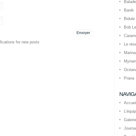
Balade
Banik
Bidule
Bob Le
Caram
fications for new posts
Le rés
Marina
Myria
Océan
Prana
NAVIG
Accuei
L’équi
Galeri
Journa