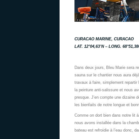
CURACAO MARINE, CURACAO
LAT. 12°04,63’N – LONG. 68°51,3
Dans deux jours, Bleu Marie sera re
sauna sur le chantier nous aura déjà
travaux à faire, simplement reparti
la peinture anti-salissure et nous
presque. J’en compte une dizaine d
les bienfaits de notre longue et bon
Comme on dort bien dans notre lit à
nous avons installée dans la chambre.
bateau est refroidie à l’eau donc, d