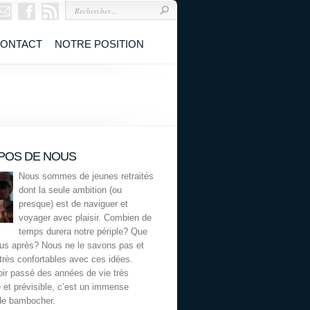
ONTACT
NOTRE POSITION
POS DE NOUS
Nous sommes de jeunes retraités
dont la seule ambition (ou
presque) est de naviguer et
voyager avec plaisir. Combien de
temps durera notre périple? Que
ous après? Nous ne le savons pas et
rès confortables avec ces idées.
ir passé des années de vie très
 et prévisible, c’est un immense
de bambocher.