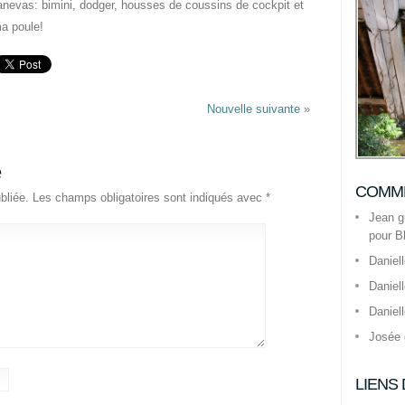
canevas: bimini, dodger, housses de coussins de cockpit et
ma poule!
Nouvelle suivante
»
e
COMME
bliée.
Les champs obligatoires sont indiqués avec
*
Jean g
pour B
Daniel
Daniel
Daniel
Josée
LIENS