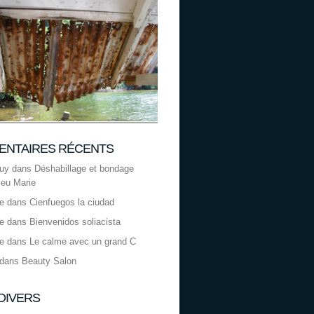
NTAIRES RÉCENTS
uy
dans
Déshabillage et bondage
leu Marie
le
dans
Cienfuegos la ciudad
le
dans
Bienvenidos soliacista
le
dans
Le calme avec un grand C
dans
Beauty Salon
 DIVERS