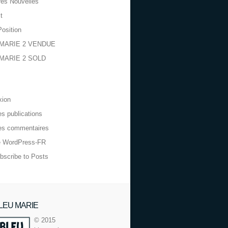
res Nouvelles
t
Position
MARIE 2 VENDUE
MARIE 2 SOLD
xion
es publications
es commentaires
e WordPress-FR
bscribe to Posts
LEU MARIE
© 2015