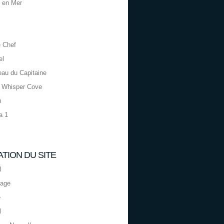
 en Mer
 Chef
el
eau du Capitaine
 Whisper Cove
m
a 1
ATION DU SITE
l
page
e
l