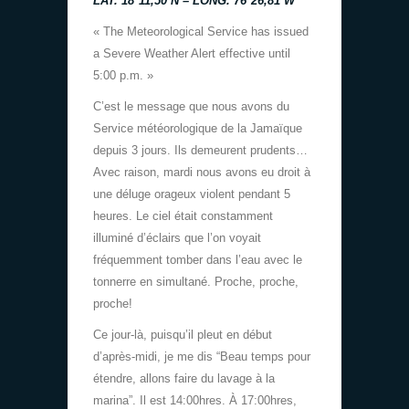
LAT. 18°11,50’N – LONG. 76°26,81’W
« The Meteorological Service has issued
a Severe Weather Alert effective until
5:00 p.m. »
C’est le message que nous avons du
Service météorologique de la Jamaïque
depuis 3 jours. Ils demeurent prudents…
Avec raison, mardi nous avons eu droit à
une déluge orageux violent pendant 5
heures. Le ciel était constamment
illuminé d’éclairs que l’on voyait
fréquemment tomber dans l’eau avec le
tonnerre en simultané. Proche, proche,
proche!
Ce jour-là, puisqu’il pleut en début
d’après-midi, je me dis “Beau temps pour
étendre, allons faire du lavage à la
marina”. Il est 14:00hres. À 17:00hres,