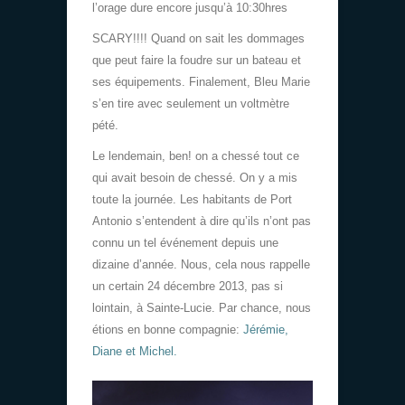
l’orage dure encore jusqu’à 10:30hres
SCARY!!!! Quand on sait les dommages
que peut faire la foudre sur un bateau et
ses équipements. Finalement, Bleu Marie
s’en tire avec seulement un voltmètre
pété.
Le lendemain, ben! on a chessé tout ce
qui avait besoin de chessé. On y a mis
toute la journée. Les habitants de Port
Antonio s’entendent à dire qu’ils n’ont pas
connu un tel événement depuis une
dizaine d’année. Nous, cela nous rappelle
un certain 24 décembre 2013, pas si
lointain, à Sainte-Lucie. Par chance, nous
étions en bonne compagnie:
Jérémie,
Diane et Michel.