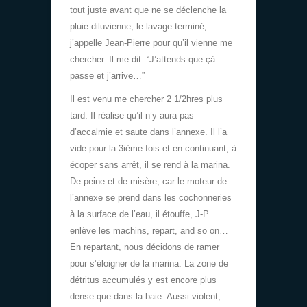
tout juste avant que ne se déclenche la
pluie diluvienne, le lavage terminé,
j’appelle Jean-Pierre pour qu’il vienne me
chercher. Il me dit: “J’attends que çà
passe et j’arrive…”
Il est venu me chercher 2 1/2hres plus
tard. Il réalise qu’il n’y aura pas
d’accalmie et saute dans l’annexe. Il l’a
vide pour la 3ième fois et en continuant, à
écoper sans arrêt, il se rend à la marina.
De peine et de misère, car le moteur de
l’annexe se prend dans les cochonneries
à la surface de l’eau, il étouffe, J-P
enlève les machins, repart, and so on…
En repartant, nous décidons de ramer
pour s’éloigner de la marina. La zone de
détritus accumulés y est encore plus
dense que dans la baie. Aussi violent,