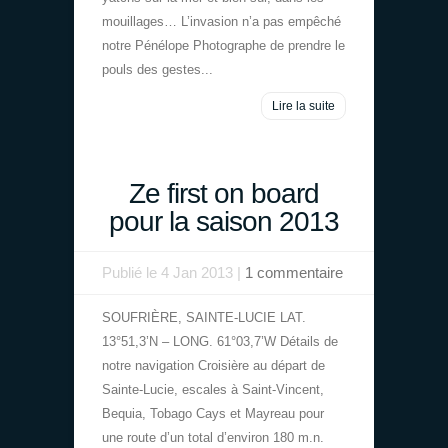
mouillages… L’invasion n’a pas empêché
notre Pénélope Photographe de prendre le
pouls des gestes...
Lire la suite
Ze first on board
pour la saison 2013
Publié le 4 Jan 2013 |
1 commentaire
SOUFRIÈRE, SAINTE-LUCIE LAT.
13°51,3’N – LONG. 61°03,7’W Détails de
notre navigation Croisière au départ de
Sainte-Lucie, escales à Saint-Vincent,
Bequia, Tobago Cays et Mayreau pour
une route d’un total d’environ 180 m.n.