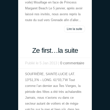
voile) Mouillage en face de Princess
Margaret Beach Le 5 janvier, après avoir
laissé nos invités, nous avons repris la
route du sud vers Grenade afin d’aller...
Lire la suite
Ze first…la suite
Publié le 5 Jan 2013 |
0 commentaire
SOUFRIÈRE, SAINTE-LUCIE LAT.
13°51,3’N – LONG. 61°03,7’W Tout
comme l’an dernier aux Îles Vierges, la
période des fêtes a été très achalandée.
Jamais, nous n’avions vu dans ce
secteur autant de voiliers et de méga-
yatchs sur la mer et bien sûr, dans les