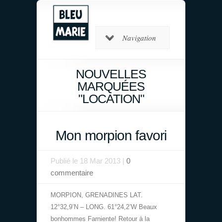
Navigation
NOUVELLES
MARQUÉES
"LOCATION"
Mon morpion favori
Publié le 18 Mar 2013 |
0
commentaire
MORPION, GRENADINES LAT.
12°32,9’N – LONG. 61°24,2’W Beaux
bonhommes Farniente! Retour à la