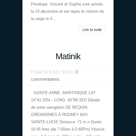
Pénélope, Vincent et Sophie sont arrivés
le 23 décembre et ont repris le chemin de
la neige le 4...
Lire la suite
Matinik
Publié le 8 Déc 2012 |
3
commentaires
SAINTE-ANNE, MARTINIQUE LAT.
14°43.33′N – LONG. 60°88.33′O Détails
de notre navigation DE BEQUIA,
GRENADINES À RODNEY BAY,
SAINTE-LUCIE Distance: 71 m.n Durée:
10:45 hres (de 7:00am à 5:45Pm) Vitesse