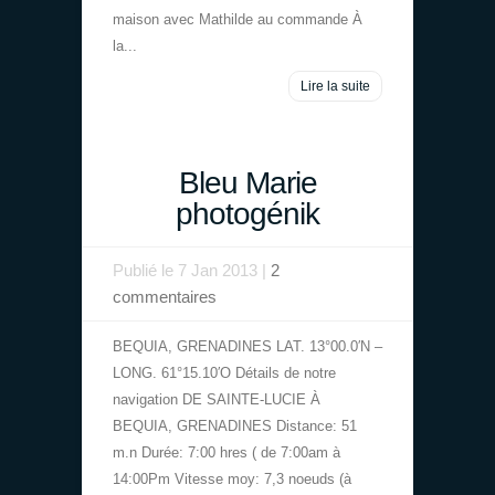
maison avec Mathilde au commande À
la...
Lire la suite
Bleu Marie
photogénik
Publié le 7 Jan 2013 |
2
commentaires
BEQUIA, GRENADINES LAT. 13°00.0′N –
LONG. 61°15.10′O Détails de notre
navigation DE SAINTE-LUCIE À
BEQUIA, GRENADINES Distance: 51
m.n Durée: 7:00 hres ( de 7:00am à
14:00Pm Vitesse moy: 7,3 noeuds (à