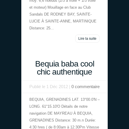
moy: 6,6 noeuds (2/3 à voile + 1/3 voile
et moteur) Mouillage en face au Club
Sandals DE RODNEY BAY, SAINTE-
LUCIE À SAINTE-ANNE, MARTINIQUE
Distance: 25...
Lire la suite
Bequia baba cool
chic authentique
Publié le 1 Déc 2012 |
0 commentaire
BEQUIA, GRENADINES LAT. 13°00.0′N –
LONG. 61°15.10′O Détails de notre
navigation DE MAYREAU À BEQUIA,
GRENADINES Distance: 30 m.n Durée:
4:30 hres ( de 8:00am à 12:30Pm Vitesse